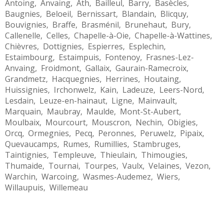
Antoing
,
Anvaing
,
Ath
,
Bailleul
,
Barry
,
Basècles
,
Baugnies
,
Beloeil
,
Bernissart
,
Blandain
,
Blicquy
,
Bouvignies
,
Braffe
,
Brasménil
,
Brunehaut
,
Bury
,
Callenelle
,
Celles
,
Chapelle-à-Oie
,
Chapelle-à-Wattines
,
Chièvres
,
Dottignies
,
Espierres
,
Esplechin
,
Estaimbourg
,
Estaimpuis
,
Fontenoy
,
Frasnes-Lez-
Anvaing
,
Froidmont
,
Gallaix
,
Gaurain-Ramecroix
,
Grandmetz
,
Hacquegnies
,
Herrines
,
Houtaing
,
Huissignies
,
Irchonwelz
,
Kain
,
Ladeuze
,
Leers-Nord
,
Lesdain
,
Leuze-en-hainaut
,
Ligne
,
Mainvault
,
Marquain
,
Maubray
,
Maulde
,
Mont-St-Aubert
,
Moulbaix
,
Mourcourt
,
Mouscron
,
Nechin
,
Obigies
,
Orcq
,
Ormegnies
,
Pecq
,
Peronnes
,
Peruwelz
,
Pipaix
,
Quevaucamps
,
Rumes
,
Rumillies
,
Stambruges
,
Taintignies
,
Templeuve
,
Thieulain
,
Thimougies
,
Thumaide
,
Tournai
,
Tourpes
,
Vaulx
,
Velaines
,
Vezon
,
Warchin
,
Warcoing
,
Wasmes-Audemez
,
Wiers
,
Willaupuis
,
Willemeau