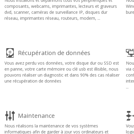
Nous installons et dépannons tous vos périphériques et
Nous
composants, webcams, imprimantes, lecteurs et graveurs
Wind
dvd, scanner, caméras de surveillance IP, disques dur
bure
réseau, imprimantes réseau, routeurs, modem, ...
Récupération de données
Vous avez perdu vos données, votre disque dur ou SSD est
Nous
en panne, votre carte mémoire ou clé usb est illisible, nous
via
pouvons réaliser un diagnostic et dans 90% des cas réaliser
con
une récupération de données
inte
...
Maintenance
Nous réalisons la maintenance de vos systèmes
Vous
informatiques afin de garder à jour vos ordinateurs et
logi